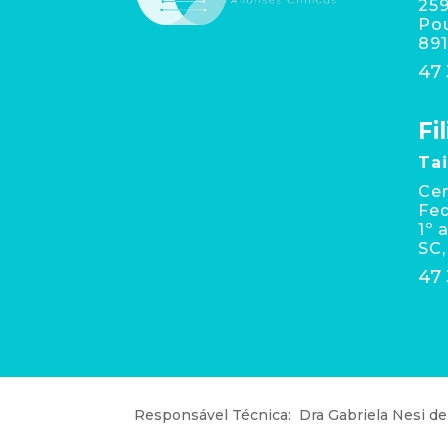
259
Po
89
47
Fil
Ta
Cen
Fed
1º 
SC,
47
Responsável Técnica: Dra Gabriela Nesi de