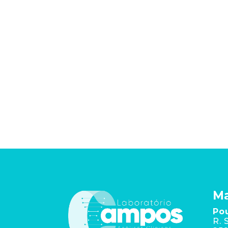
Ma
Po
R. 