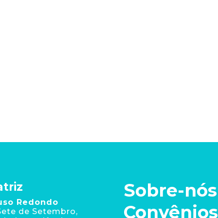
Sobre-nós
triz
uso Redondo
Convênios
Sete de Setembro,