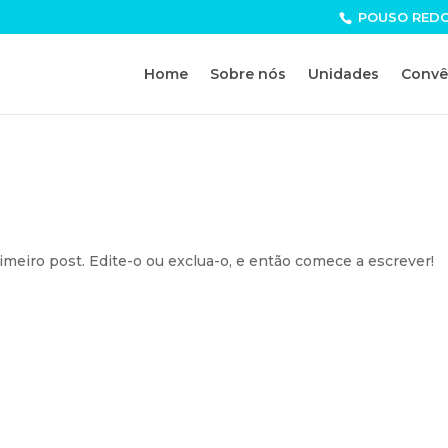
POUSO REDOND
Home
Sobre nós
Unidades
Convê
meiro post. Edite-o ou exclua-o, e então comece a escrever!