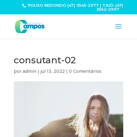
POUSO REDONDO (47) 3545-2977 | TAIÓ: (47)
3562-0997
consutant-02
por
admin
|
jul 13, 2022
|
0 Comentários