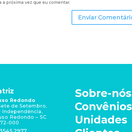
a a próxima vez que eu comentar.
Sobre-nós
triz
uso Redondo
Convênios
Sete de Setembro,
 Independência,
Unidades
uso Redondo – SC
172-000
 3545.2977