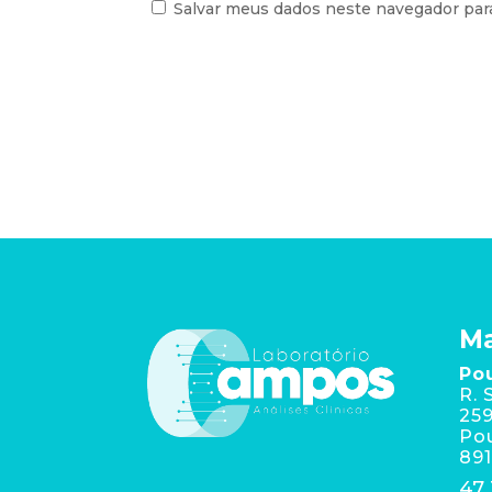
Salvar meus dados neste navegador par
Ma
Po
R. 
259
Po
89
47